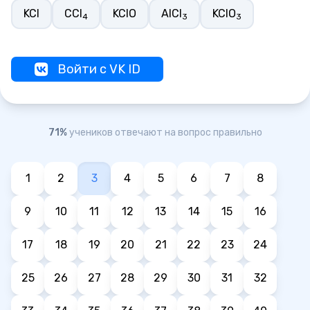
KCl
CCl
KClO
AlCl
KClO
4
3
3
Войти с VK ID
71%
учеников отвечают на вопрос правильно
1
2
3
4
5
6
7
8
9
10
11
12
13
14
15
16
17
18
19
20
21
22
23
24
25
26
27
28
29
30
31
32