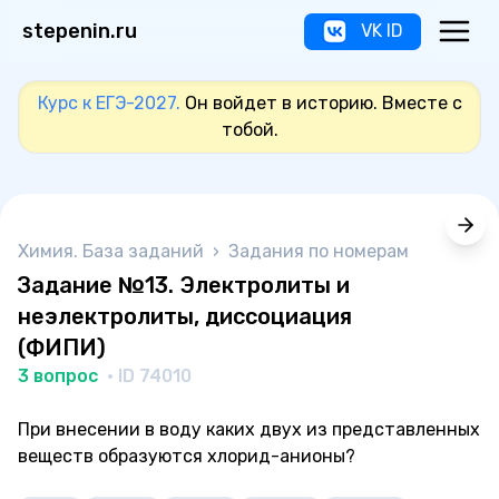
stepenin.ru
VK ID
Курс к ЕГЭ-2027.
Он войдет в историю. Вместе с
тобой.
Химия. База заданий
›
Задания по номерам
Задание №13. Электролиты и
неэлектролиты, диссоциация
(ФИПИ)
3 вопрос
· ID 74010
При внесении в воду каких двух из представленных
веществ образуются хлорид-анионы?