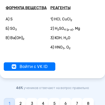
ФОРМУЛА ВЕЩЕСТВА
РЕАГЕНТЫ
А) S
1) HCl, CuCl
2
Б) SO
2) H
SO
, Mg
3
2
4 (р-р)
В) Ba(OH)
3) KOH, H
O
2
2
4) HNO
, O
3
2
Войти с VK ID
46%
учеников отвечают на вопрос правильно
1
2
3
4
5
6
7
8