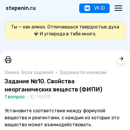
stepenin.ru
VK ID
Ты — как алмаз. Отличаешься твердостью духа
💎 И углерода в тебе много.
Химия. База заданий
›
Задания по номерам
Задание №10. Свойства
неорганических веществ (ФИПИ)
1 вопрос
· ID 74293
Установите соответствие между формулой
вещества и реагентами, с каждым из которых это
вещество может взаимодействовать.