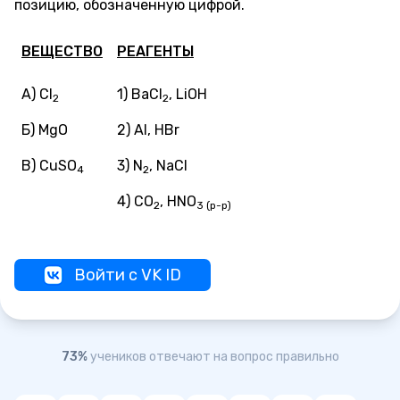
позицию, обозначенную цифрой.
ВЕЩЕСТВО
РЕАГЕНТЫ
А) Cl
1) BaCl
, LiOH
2
2
Б) MgO
2) Al, HBr
В) CuSO
3) N
, NaCl
4
2
4) СO
, HNO
2
3 (р-р)
Войти с VK ID
73%
учеников отвечают на вопрос правильно