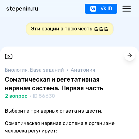
stepenin.ru
VK ID
Эти овации в твою честь 👏👏👏
Биология. База заданий
›
Анатомия
Соматическая и вегетативная
нервная система. Первая часть
2 вопрос
· ID 56630
Выберите три верных ответа из шести.
Соматическая нервная система в организме
человека регулирует: