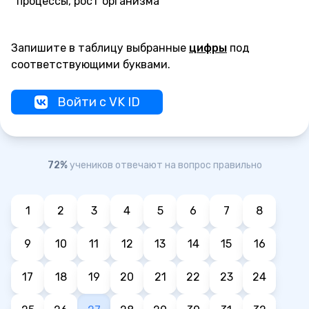
процессы, рост организма
Запишите в таблицу выбранные
цифры
под
соответствующими буквами.
Войти с VK ID
72%
учеников отвечают на вопрос правильно
1
2
3
4
5
6
7
8
9
10
11
12
13
14
15
16
17
18
19
20
21
22
23
24