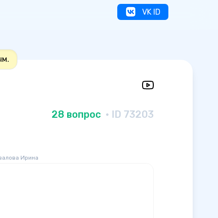
VK ID
ым.
28 вопрос
· ID 73203
валова Ирина