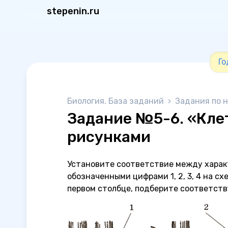
stepenin.ru
Го
Биология. База заданий
›
Задания по 
Задание №5-6. «Клет
рисунками
Установите соответствие между харак
обозначенными цифрами 1, 2, 3, 4 на сх
первом столбце, подберите соответств