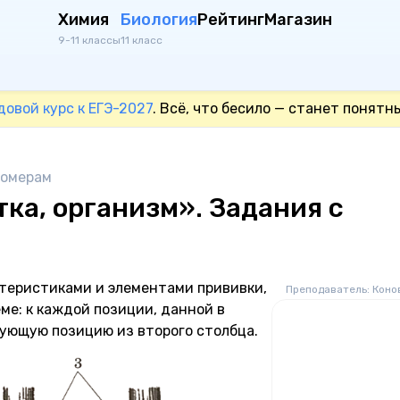
Химия
Биология
Рейтинг
Магазин
9-11 классы
11 класс
довой курс к ЕГЭ-2027
. Всё, что бесило — станет понятн
номерам
ка, организм». Задания с
теристиками и элементами прививки,
Преподаватель: Коно
еме: к каждой позиции, данной в
ующую позицию из второго столбца.