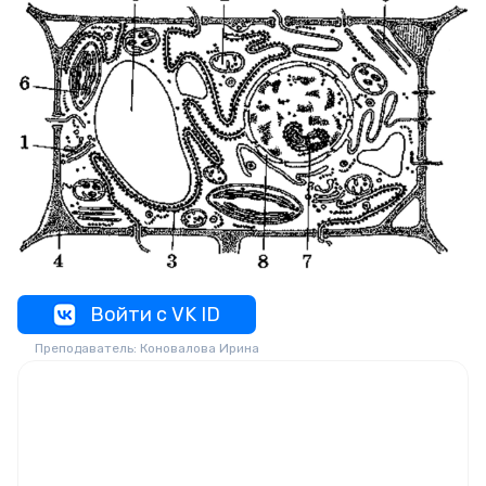
Войти с VK ID
Преподаватель: Коновалова Ирина