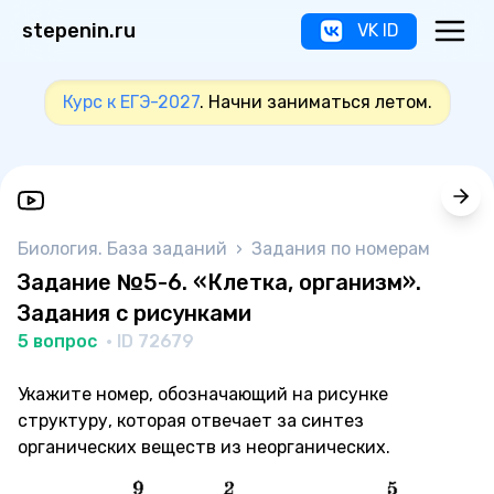
stepenin.ru
VK ID
Курс к ЕГЭ-2027
. Начни заниматься летом.
Биология. База заданий
›
Задания по номерам
Задание №5-6. «Клетка, организм».
Задания с рисунками
5 вопрос
· ID 72679
Укажите номер, обозначающий на рисунке
структуру, которая отвечает за синтез
органических веществ из неорганических.