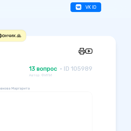
VK ID
фончик 🙏
13 вопрос
· ID 105989
Автор: ФИПИ
авкова Маргарита