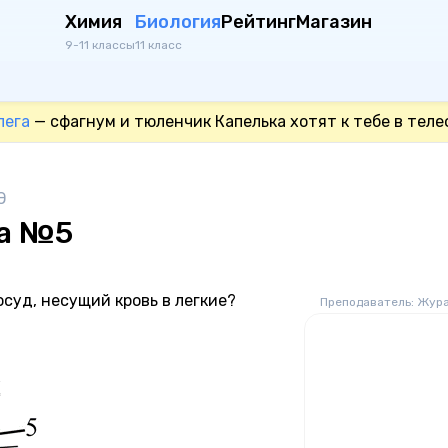
Химия
Биология
Рейтинг
Магазин
9-11 классы
11 класс
лега
— сфагнум и тюленчик Капелька хотят к тебе в теле
Э
на №5
суд, несущий кровь в легкие?
Преподаватель: Жур