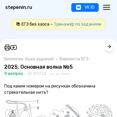
stepenin.ru
VK ID
📚 ЕГЭ без хаоса –
Тренажёр по заданиям
Биология. База заданий
›
Варианты ЕГЭ
2025. Основная волна №5
9 вопрос
· ID 99722
Автор: ФИПИ
Под каким номером на рисунках обозначена
стрекательная нить?