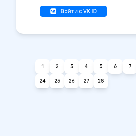
Войти с VK ID
1
2
3
4
5
6
7
24
25
26
27
28