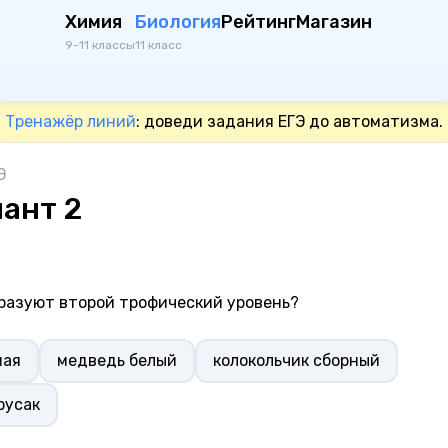
Химия
Биология
Рейтинг
Магазин
9-11 классы
11 класс
Тренажёр линий
: доведи задания ЕГЭ до автоматизма.
Э
ант 2
бразуют второй трофический уровень?
ная
медведь белый
колокольчик сборный
русак