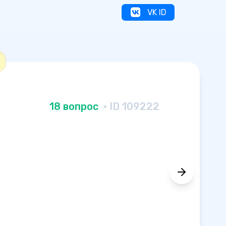
VK ID
18 вопрос
· ID 109222