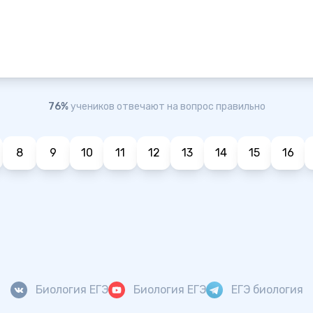
76%
учеников отвечают на вопрос правильно
8
9
10
11
12
13
14
15
16
Биология ЕГЭ
Биология ЕГЭ
ЕГЭ биология