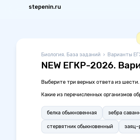
stepenin.ru
Биология. База заданий
›
Варианты ЕГ
NEW ЕГКР-2026. Вари
Выберите три верных ответа из шести.
Какие из перечисленных организмов о
белка обыкновенная
зебра саван
стервятник обыкновенный
заяц–