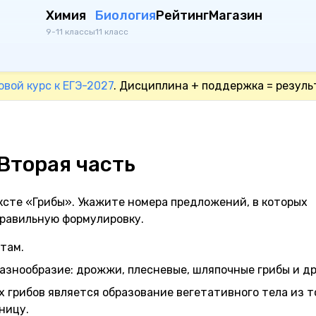
Химия
Биология
Рейтинг
Магазин
9-11 классы
11 класс
овой курс к ЕГЭ-2027
. Дисциплина + поддержка = резуль
Вторая часть
сте «Грибы». Укажите номера предложений, в которых
правильную формулировку.
отам.
азнообразие: дрожжи, плесневые, шляпочные грибы и др
 грибов является образование вегетативного тела из т
ницу.