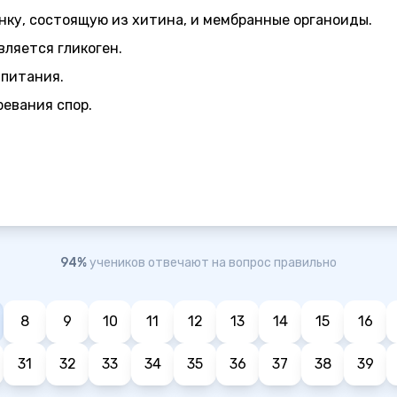
нку, состоящую из хитина, и мембранные органоиды.
ляется гликоген.
 питания.
ревания спор.
94%
учеников отвечают на вопрос правильно
8
9
10
11
12
13
14
15
16
31
32
33
34
35
36
37
38
39