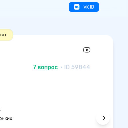
VK ID
тат.
7 вопрос
· ID 59844
.
онких