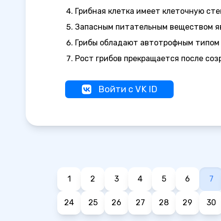
Грибная клетка имеет клеточную сте
Запасным питательным веществом яв
Грибы обладают автотрофным типом
Рост грибов прекращается после соз
Войти с VK ID
1
2
3
4
5
6
7
24
25
26
27
28
29
30