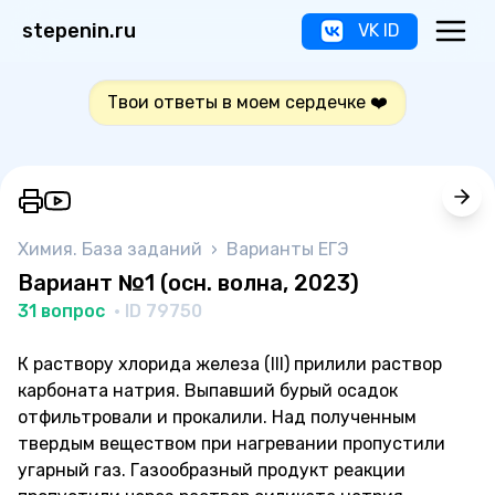
stepenin.ru
VK ID
Твои ответы в моем сердечке ❤️
Химия. База заданий
›
Варианты ЕГЭ
Вариант №1 (осн. волна, 2023)
31 вопрос
· ID 79750
К раствору хлорида железа (III) прилили раствор
карбоната натрия. Выпавший бурый осадок
отфильтровали и прокалили. Над полученным
твердым веществом при нагревании пропустили
угарный газ. Газообразный продукт реакции