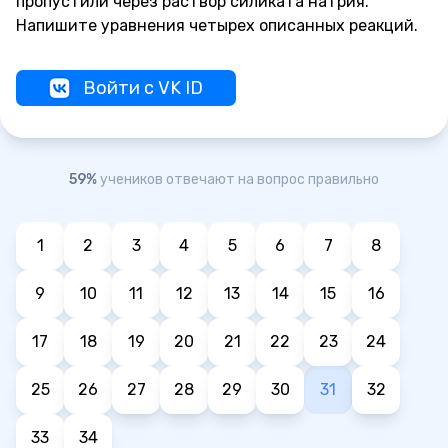
пропустили через раствор силиката натрия.
Напишите уравнения четырех описанных реакций.
Войти с VK ID
59%
учеников отвечают на вопрос правильно
1
2
3
4
5
6
7
8
9
10
11
12
13
14
15
16
17
18
19
20
21
22
23
24
25
26
27
28
29
30
31
32
33
34