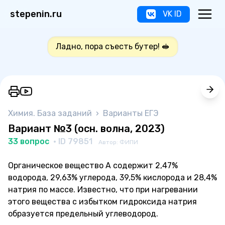
stepenin.ru
VK ID
Ладно, пора съесть бутер! 🥪
Химия. База заданий
›
Варианты ЕГЭ
Вариант №3 (осн. волна, 2023)
33 вопрос
· ID 79851
Автор: ФИПИ
Органическое вещество A содержит 2,47%
водорода, 29,63% углерода, 39,5% кислорода и 28,4%
натрия по массе. Известно, что при нагревании
этого вещества с избытком гидроксида натрия
образуется предельный углеводород.