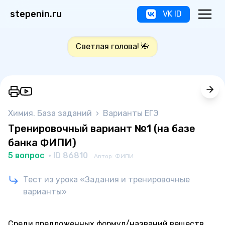
stepenin.ru
VK ID
Светлая голова! 🌺
Химия. База заданий
›
Варианты ЕГЭ
Тренировочный вариант №1 (на базе
банка ФИПИ)
5 вопрос
· ID 86810
Автор: ФИПИ
Тест из урока «Задания и тренировочные
варианты»
Среди предложенных формул/названий веществ,