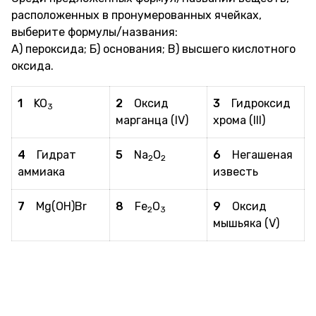
расположенных в пронумерованных ячейках,
выберите формулы/названия:
А) пероксида; Б) основания; В) высшего кислотного
оксида.
1
KO
2
Оксид
3
Гидроксид
3
марганца (IV)
хрома (III)
4
Гидрат
5
Na
O
6
Негашеная
2
2
аммиака
известь
7
Mg(OH)Br
8
Fe
O
9
Оксид
2
3
мышьяка (V)