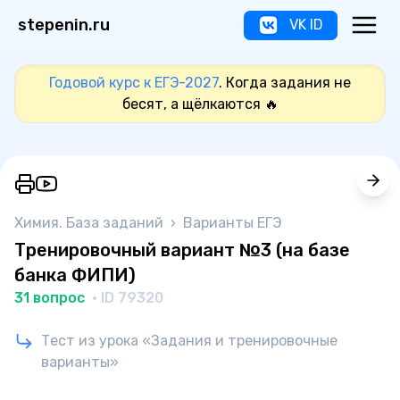
stepenin.ru
VK ID
Годовой курс к ЕГЭ-2027
. Когда задания не
бесят, а щёлкаются 🔥
Химия. База заданий
›
Варианты ЕГЭ
Тренировочный вариант №3 (на базе
банка ФИПИ)
31 вопрос
· ID 79320
Тест из урока «Задания и тренировочные
варианты»