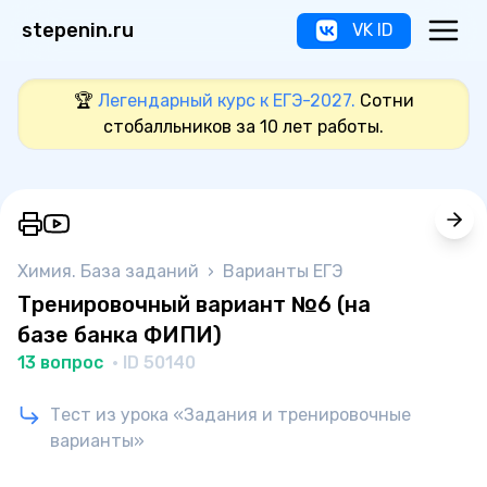
stepenin.ru
VK ID
🏆
Легендарный курс к ЕГЭ-2027.
Сотни
стобалльников за 10 лет работы.
Химия. База заданий
›
Варианты ЕГЭ
Тренировочный вариант №6 (на
базе банка ФИПИ)
13 вопрос
· ID 50140
Тест из урока «Задания и тренировочные
варианты»