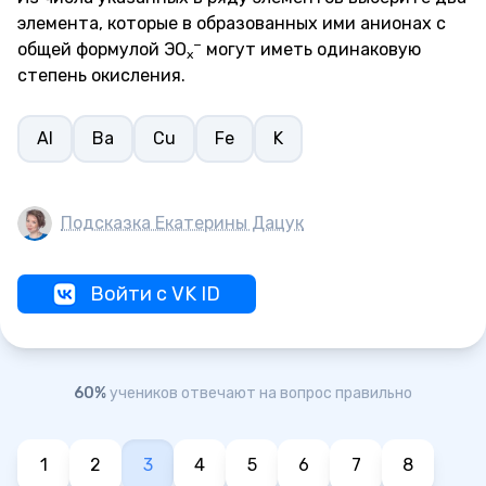
элемента, которые в образованных ими анионах с
−
общей формулой ЭO
могут иметь одинаковую
x
степень окисления.
Al
Ba
Cu
Fe
K
Подсказка Екатерины Дацук
Войти с VK ID
60%
учеников отвечают на вопрос правильно
1
2
3
4
5
6
7
8