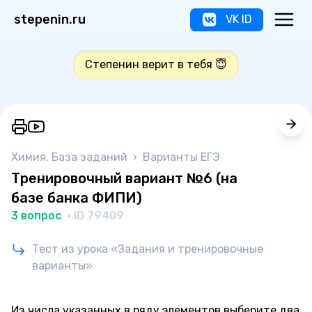
stepenin.ru
VK ID
Степенин верит в тебя 😇
Химия. База заданий
›
Варианты ЕГЭ
Тренировочный вариант №6 (на
базе банка ФИПИ)
3 вопрос
· ID 79409
Тест из урока «Задания и тренировочные
варианты»
Из числа указанных в ряду элементов выберите два