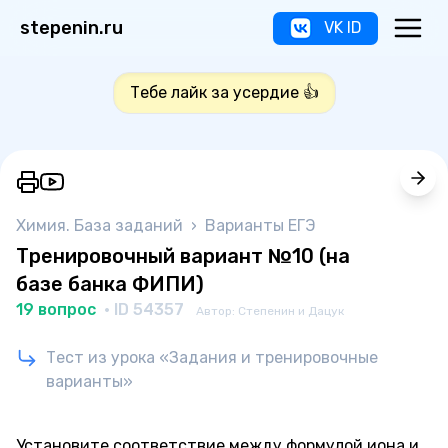
stepenin.ru
VK ID
Тебе лайк за усердие 👍
Химия. База заданий
›
Варианты ЕГЭ
Тренировочный вариант №10 (на
базе банка ФИПИ)
19 вопрос
· ID 54357
Автор: Степенин и Дацук
Тест из урока «Задания и тренировочные
варианты»
Установите соответствие между формулой иона и