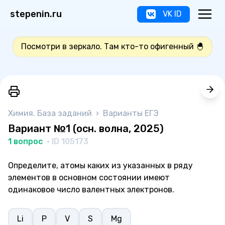
stepenin.ru
VK ID
Посмотри в зеркало. Там кто-то офигенный 🐣
Химия. База заданий
›
Варианты ЕГЭ
Вариант №1 (осн. волна, 2025)
1 вопрос
· ID 105173
Определите, атомы каких из указанных в ряду
элементов в основном состоянии имеют
одинаковое число валентных электронов.
Li
Р
V
S
Mg