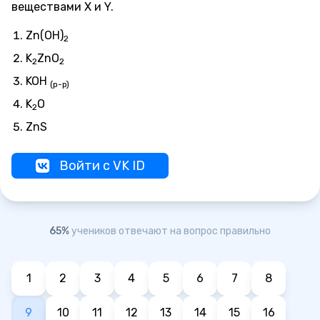
веществами X и Y.
Zn(OH)
2
K
ZnO
2
2
KOH
(p-p)
K
O
2
ZnS
Войти с VK ID
65%
учеников отвечают на вопрос правильно
1
2
3
4
5
6
7
8
9
10
11
12
13
14
15
16