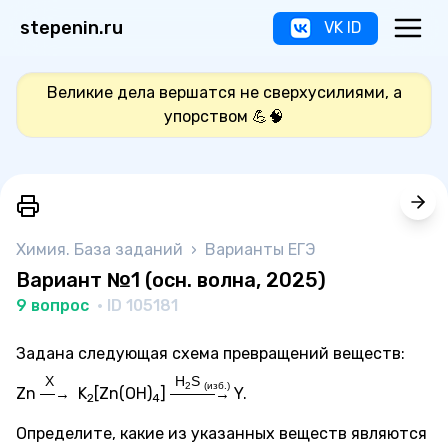
stepenin.ru
VK ID
Великие дела вершатся не сверхусилиями, а
упорством 💪🧠
Химия. База заданий
›
Варианты ЕГЭ
Вариант №1 (осн. волна, 2025)
9 вопрос
· ID 105181
Задана следующая схема превращений веществ:
X
H
S
2
(изб.)
Zn
K
[Zn(OH)
]
Y.
—→
———→
2
4
Определите, какие из указанных веществ являются