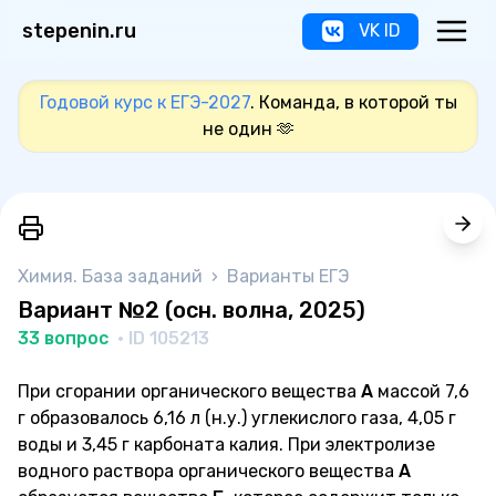
stepenin.ru
VK ID
Годовой курс к ЕГЭ-2027
. Команда, в которой ты
не один 🫶
Химия. База заданий
›
Варианты ЕГЭ
Вариант №2 (осн. волна, 2025)
33 вопрос
· ID 105213
При сгорании органического вещества
А
массой 7,6
г образовалось 6,16 л (н.у.) углекислого газа, 4,05 г
воды и 3,45 г карбоната калия. При электролизе
водного раствора органического вещества
А