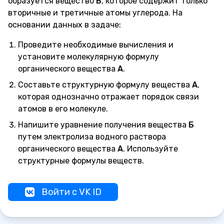
образуется вещество
Б
, которое содержит только
вторичные и третичные атомы углерода. На
основании данных в задаче:
Проведите необходимые вычисления и
установите молекулярную формулу
органического вещества
А
.
Составьте структурную формулу вещества
А
,
которая однозначно отражает порядок связи
атомов в его молекуле.
Напишите уравнение получения вещества
Б
путем электролиза водного раствора
органического вещества
А
. Используйте
структурные формулы веществ.
Войти с VK ID