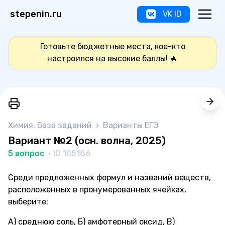
stepenin.ru
VK ID
Готовьте бюджетные места, кое-кто
настроился на высокие баллы! 🔥
Химия. База заданий
›
Варианты ЕГЭ
Вариант №2 (осн. волна, 2025)
5 вопрос
· ID 105186
Среди предложенных формул и названий веществ,
расположенных в пронумерованных ячейках,
выберите:
А) среднюю соль, Б) амфотерный оксид, В)