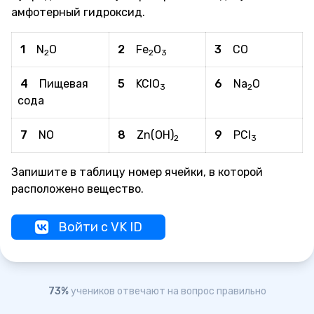
амфотерный гидроксид.
1
N
O
2
Fe
O
3
CO
2
2
3
4
Пищевая
5
KClO
6
Na
O
3
2
сода
7
NO
8
Zn(OH)
9
PCl
2
3
Запишите в таблицу номер ячейки, в которой
расположено вещество.
Войти с VK ID
73%
учеников отвечают на вопрос правильно