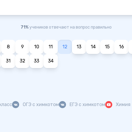
71%
учеников отвечают на вопрос правильно
8
9
10
11
12
13
14
15
16
31
32
33
34
класс
ОГЭ с химкотом
ЕГЭ с химкотом
Химия 