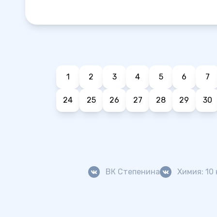
1
2
3
4
5
6
7
24
25
26
27
28
29
30
ВК Степенина
Химия: 10 