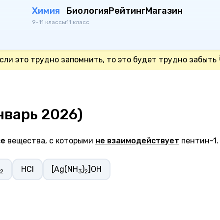
Химия
Биология
Рейтинг
Магазин
9-11 классы
11 класс
сли это трудно запомнить, то это будет трудно забыть 
нварь 2026)
се
вещества, с которыми
не взаимодействует
пентин-1.
HCl
[Ag(NH
)
]OH
2
3
2