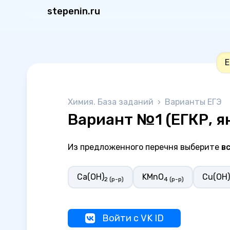
stepenin.ru
Е
Химия. База заданий
›
Варианты ЕГЭ
Вариант №1 (ЕГКР, я
Из предложенного перечня выберите
в
Ca(OH)
KMnO
Cu(OH)
2 (р-р)
4 (р-р)
Войти с VK ID