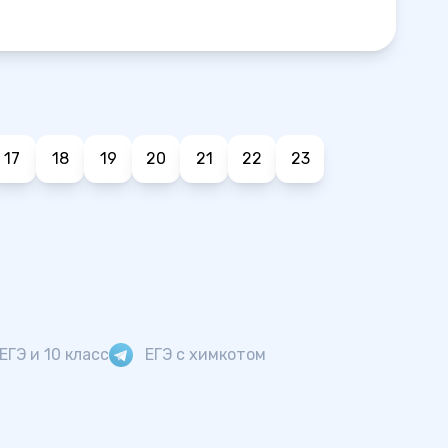
17
18
19
20
21
22
23
ЕГЭ и 10 класс
ЕГЭ с химкотом