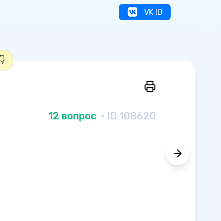
VK ID
👇
12 вопрос
· ID 108620