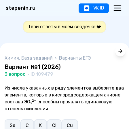
stepenin.ru
VK ID
Твои ответы в моем сердечке ❤️
Химия. База заданий
›
Варианты ЕГЭ
Вариант №1 (2026)
3 вопрос
· ID 109479
Из числа указанных в ряду элементов выберите два
элемента, которые в кислородсодержащем анионе
2−
состава ЭО
способны проявлять одинаковую
x
степень окисления.
Se
С
K
Cl
Cu