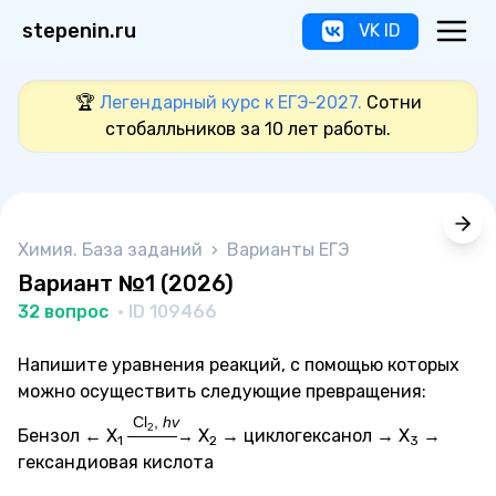
stepenin.ru
VK ID
🏆
Легендарный курс к ЕГЭ-2027.
Сотни
стобалльников за 10 лет работы.
Химия. База заданий
›
Варианты ЕГЭ
Вариант №1 (2026)
32 вопрос
· ID 109466
Напишите уравнения реакций, с помощью которых
можно осуществить следующие превращения:
Cl
,
hv
2
Бензол ← X
X
→ циклогексанол → X
→
———→
1
2
3
гександиовая кислота