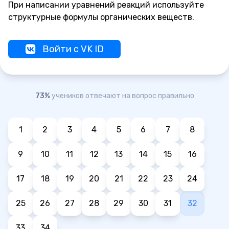
При написании уравнений реакций используйте
структурные формулы органических веществ.
Войти с VK ID
73%
учеников отвечают на вопрос правильно
1
2
3
4
5
6
7
8
9
10
11
12
13
14
15
16
17
18
19
20
21
22
23
24
25
26
27
28
29
30
31
32
33
34