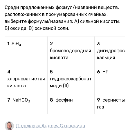
Среди предложенных формул/названий веществ,
расположенных в пронумерованных ячейках,
выберите формулы/названия: А) сильной кислоты;
Б) оксида; В) основной соли.
1
SiH
2
3
4
бромоводородная
дигидрофосф
кислота
кальция
4
5
6
HF
хлорноватистая
гидроксокарбонат
кислота
меди (II)
7
NaHCO
8
фосфин
9
сернистый
3
газ
Подсказка Андрея Степенина