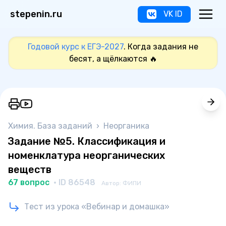
stepenin.ru
VK ID
Годовой курс к ЕГЭ-2027
. Когда задания не
бесят, а щёлкаются 🔥
Химия. База заданий
›
Неорганика
Задание №5. Классификация и
номенклатура неорганических
веществ
67 вопрос
· ID 86548
Автор: ФИПИ
Тест из урока «Вебинар и домашка»