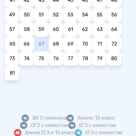
41
42
43
44
45
46
47
48
49
50
51
52
53
54
55
56
57
58
59
60
61
62
63
64
65
66
67
68
69
70
71
72
73
74
75
76
77
78
79
80
81
ВК Степенина
Химия: 10 класс
ОГЭ с химкотом
ЕГЭ с химкотом
Химия ЕГЭ и 10 класс
ЕГЭ с химкотом