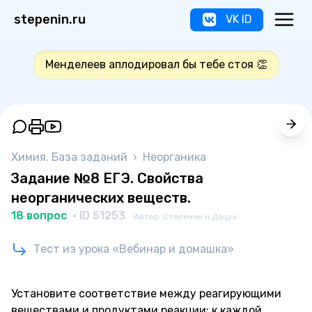
stepenin.ru
VK ID
Менделеев аплодировал бы тебе стоя 👏
Химия. База заданий
›
Неорганика
Задание №8 ЕГЭ. Свойства
неорганических веществ.
18 вопрос
· ID 51253
Автор: Степенин и Дацук
Тест из урока «Вебинар и домашка»
Установите соответствие между реагирующими
веществами и продуктами реакции: к каждой