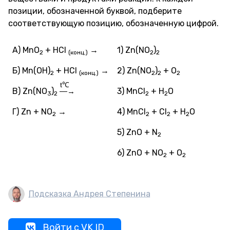
позиции, обозначенной буквой, подберите
соответствующую позицию, обозначенную цифрой.
А) MnO
+ HCl
→
1) Zn(NO
)
2
(конц.)
2
2
Б) Mn(OH)
+ HCl
→
2) Zn(NO
)
+ O
2
(конц.)
2
2
2
t℃
В) Zn(NO
)
3) MnCl
+ H
O
—→
3
2
2
2
Г) Zn + NO
→
4) MnCl
+ Cl
+ H
O
2
2
2
2
5) ZnO + N
2
6) ZnO + NO
+ O
2
2
Подсказка Андрея Степенина
Войти с VK ID