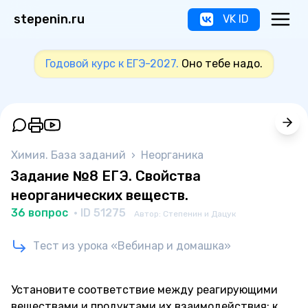
stepenin.ru
VK ID
Годовой курс к ЕГЭ-2027.
Оно тебе надо.
Химия. База заданий
›
Неорганика
Задание №8 ЕГЭ. Свойства
неорганических веществ.
36 вопрос
· ID 51275
Автор: Степенин и Дацук
Тест из урока «Вебинар и домашка»
Установите соответствие между реагирующими
веществами и продуктами их взаимодействия: к