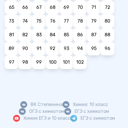
65
66
67
68
69
70
71
72
73
74
75
76
77
78
79
80
81
82
83
84
85
86
87
88
89
90
91
92
93
94
95
96
97
98
99
100
101
102
ВК Степенина
Химия: 10 класс
ОГЭ с химкотом
ЕГЭ с химкотом
Химия ЕГЭ и 10 класс
ЕГЭ с химкотом