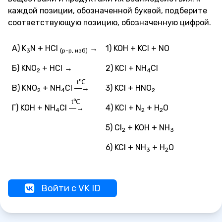
каждой позиции, обозначенной буквой, подберите
соответствующую позицию, обозначенную цифрой.
А) K
N + HCl
→
1) KOH + KCl + NO
3
(р-р, изб)
Б) KNO
+ HCl →
2) KCl + NH
Cl
2
4
t℃
В) KNO
+ NH
Cl
3) KCl + HNO
—→
2
4
2
t℃
Г) KOH + NH
Cl
4) KCl + N
+ H
O
—→
4
2
2
5) Cl
+ KOH + NH
2
3
6) KCl + NH
+ H
O
3
2
Войти с VK ID