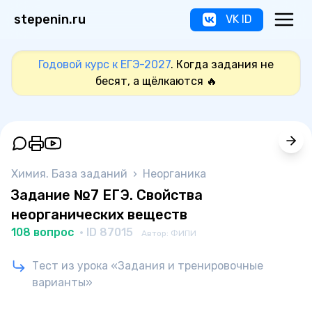
stepenin.ru
VK ID
Годовой курс к ЕГЭ-2027
. Когда задания не
бесят, а щёлкаются 🔥
Химия. База заданий
›
Неорганика
Задание №7 ЕГЭ. Свойства
неорганических веществ
108 вопрос
· ID 87015
Автор: ФИПИ
Тест из урока «Задания и тренировочные
варианты»