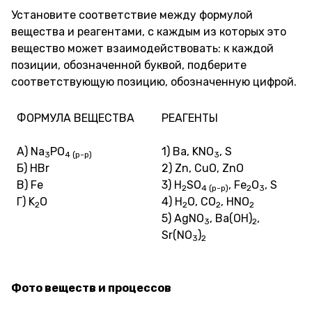
Установите соответствие между формулой
вещества и реагентами, с каждым из которых это
вещество может взаимодействовать: к каждой
позиции, обозначенной буквой, подберите
соответствующую позицию, обозначенную цифрой.
ФОРМУЛА ВЕЩЕСТВА
РЕАГЕНТЫ
А) Na
PO
1) Ba, KNO
, S
3
4 (р-р)
3
Б) HBr
2) Zn, CuO, ZnO
В) Fe
3) H
SO
, Fe
O
, S
2
4 (р-р)
2
3
Г) K
O
4) H
O, CO
, HNO
2
2
2
2
5) AgNO
, Ba(OH)
,
3
2
Sr(NO
)
3
2
Фото веществ и процессов