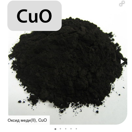
Оксид меди(II), CuO