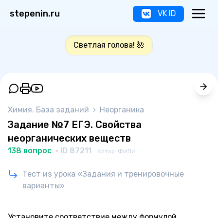
stepenin.ru
VK ID
Светлая голова! 🌺
Химия. База заданий
›
Неорганика
Задание №7 ЕГЭ. Свойства
неорганических веществ
138 вопрос
· ID 87211
Автор: ФИПИ
Тест из урока «Задания и тренировочные
варианты»
Установите соответствие между формулой