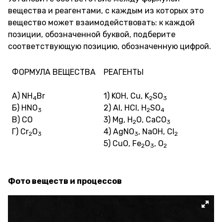
вещества и реагентами, с каждым из которых это
вещество может взаимодействовать: к каждой
позиции, обозначенной буквой, подберите
соответствующую позицию, обозначенную цифрой.
ФОРМУЛА ВЕЩЕСТВА
РЕАГЕНТЫ
А) NH
Br
1) KOH, Cu, K
SO
4
2
3
Б) HNO
2) Al, HCl, H
SO
3
2
4
В) CO
3) Mg, H
O, CaCO
2
3
Г) Cr
O
4) AgNO
, NaOH, Cl
2
3
3
2
5) CuO, Fe
O
, O
2
3
2
Фото веществ и процессов