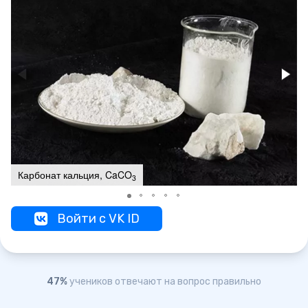
Карбонат кальция, CaCO
3
Войти с VK ID
47%
учеников отвечают на вопрос правильно