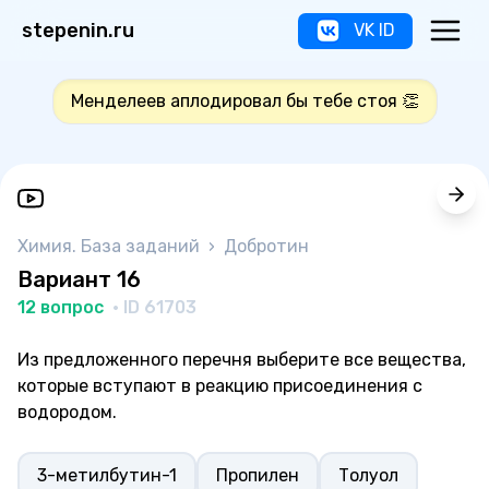
stepenin.ru
VK ID
Менделеев аплодировал бы тебе стоя 👏
Химия. База заданий
›
Добротин
Вариант 16
12 вопрос
· ID 61703
Из предложенного перечня выберите все вещества,
которые вступают в реакцию присоединения с
водородом.
3-метилбутин-1
Пропилен
Толуол