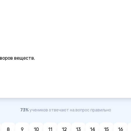
воров веществ.
73%
учеников отвечают на вопрос правильно
8
9
10
11
12
13
14
15
16