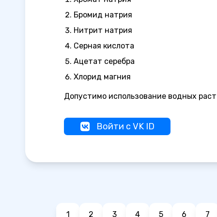
Бромид натрия
Нитрит натрия
Серная кислота
Ацетат серебра
Хлорид магния
Допустимо использование водных раст
Войти с VK ID
1
2
3
4
5
6
7