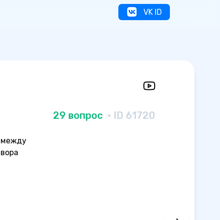
VK ID
29 вопрос
· ID 61720
я между
твора