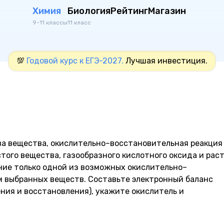
Химия
Биология
Рейтинг
Магазин
9-11 классы
11 класс
💯
Годовой курс к ЕГЭ-2027.
Лучшая инвестиция.
ва вещества, окислительно–восстановительная реакци
того вещества, газообразного кислотного оксида и рас
ние только одной из возможных окислительно–
м выбранных веществ. Составьте электронный баланс
ния и восстановления), укажите окислитель и