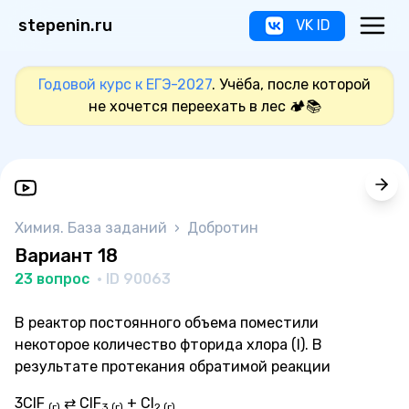
stepenin.ru
VK ID
Годовой курс к ЕГЭ-2027
. Учёба, после которой
не хочется переехать в лес 🏕️📚
Химия. База заданий
›
Добротин
Вариант 18
23 вопрос
· ID 90063
В реактор постоянного объема поместили
некоторое количество фторида хлора (I). В
результате протекания обратимой реакции
3ClF
⇄ ClF
+ Сl
(г)
3 (г)
2 (г)