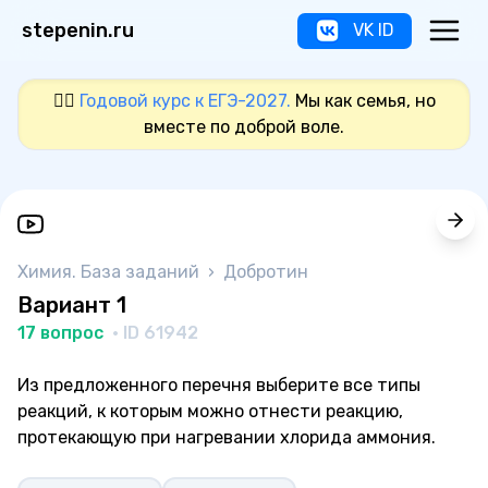
stepenin.ru
VK ID
❤️‍🔥
Годовой курс к ЕГЭ-2027.
Мы как семья, но
вместе по доброй воле.
Химия. База заданий
›
Добротин
Вариант 1
17 вопрос
· ID 61942
Из предложенного перечня выберите все типы
реакций, к которым можно отнести реакцию,
протекающую при нагревании хлорида аммония.