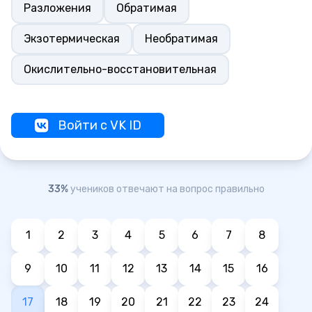
Разложения
Обратимая
Экзотермическая
Необратимая
Окислительно-восстановительная
Войти с VK ID
33%
учеников отвечают на вопрос правильно
1
2
3
4
5
6
7
8
9
10
11
12
13
14
15
16
17
18
19
20
21
22
23
24