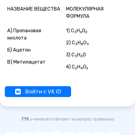
НАЗВАНИЕ ВЕЩЕСТВА
МОЛЕКУЛЯРНАЯ
ФОРМУЛА
A) Пропановая
1) C
H
O
3
6
2
кислота
2) C
H
O
3
8
3
Б) Ацетон
3) C
H
O
3
6
B) Метилацетат
4) C
H
O
2
4
2
Войти с VK ID
71%
учеников отвечают на вопрос правильно