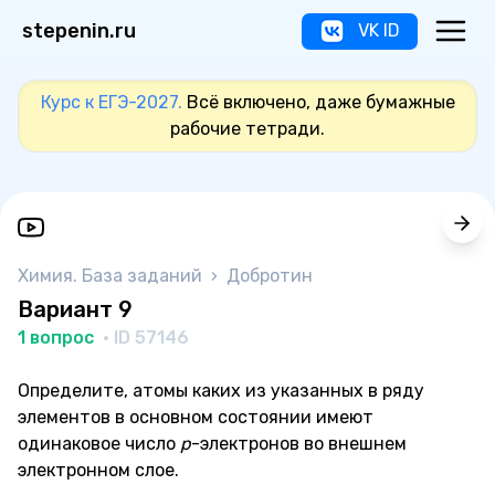
stepenin.ru
VK ID
Курс к ЕГЭ-2027.
Всё включено, даже бумажные
рабочие тетради.
Химия. База заданий
›
Добротин
Вариант 9
1 вопрос
· ID 57146
Определите, атомы каких из указанных в ряду
элементов в основном состоянии имеют
одинаковое число
p
-электронов во внешнем
электронном слое.