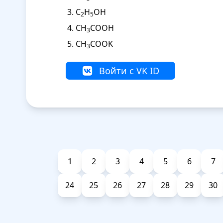
С
Н
ОН
2
5
СН
СООН
3
СН
СООK
3
Войти с VK ID
1
2
3
4
5
6
7
24
25
26
27
28
29
30