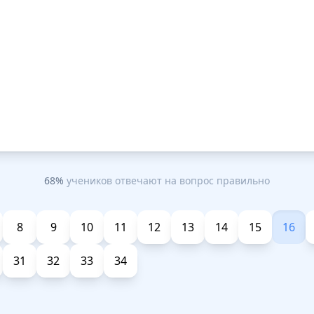
68%
учеников отвечают на вопрос правильно
8
9
10
11
12
13
14
15
16
31
32
33
34