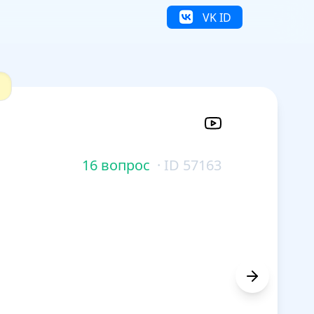
VK ID
16 вопрос
· ID 57163