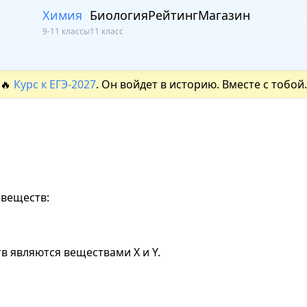
Химия
Биология
Рейтинг
Магазин
9-11 классы
11 класс
🔥
Курс к ЕГЭ-2027
. Он войдет в историю. Вместе с тобой.
веществ:
в являются веществами X и Y.