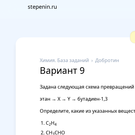
stepenin.ru
Химия. База заданий
›
Добротин
Вариант 9
Задана следующая схема превращений 
этан → X → Y → бутадиен-1,3
Определите, какие из указанных вещест
С
Н
2
4
СН
СНО
3