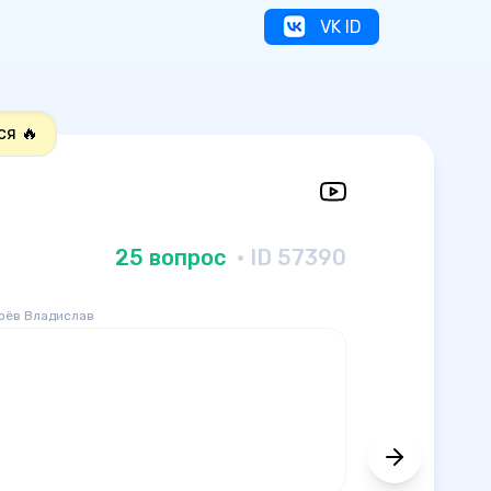
VK ID
ся 🔥
25 вопрос
· ID 57390
рёв Владислав