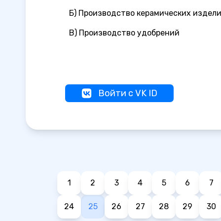
Б) Производство керамических издел
B) Производство удобрений
Войти с VK ID
1
2
3
4
5
6
7
24
25
26
27
28
29
30