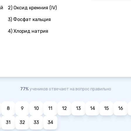
ий
2) Оксид кремния (IV)
3) Фосфат кальция
4) Хлорид натрия
77%
учеников отвечают на вопрос правильно
8
9
10
11
12
13
14
15
16
31
32
33
34