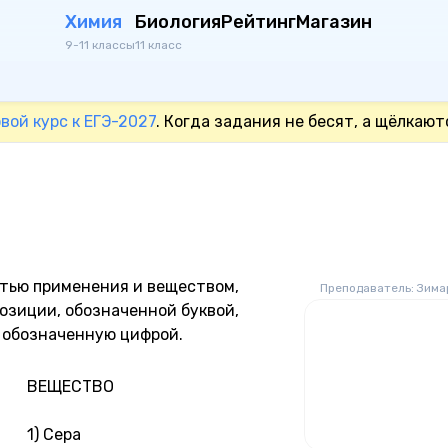
Химия
Биология
Рейтинг
Магазин
9-11 классы
11 класс
вой курс к ЕГЭ-2027
. Когда задания не бесят, а щёлкают
тью применения и веществом,
Преподаватель: Зима
позиции, обозначенной буквой,
 обозначенную цифрой.
ВЕЩЕСТВО
1) Сера