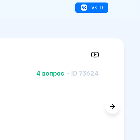
VK ID
4 вопрос
· ID 73624