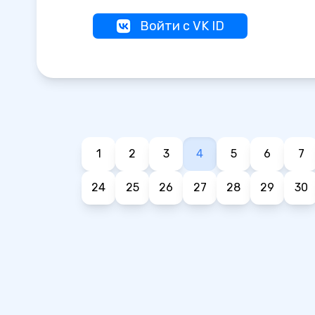
Войти с VK ID
1
2
3
4
5
6
7
24
25
26
27
28
29
30