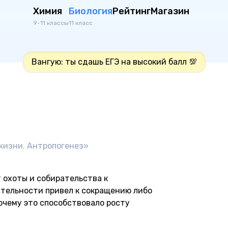
Химия
Биология
Рейтинг
Магазин
9-11 классы
11 класс
Вангую: ты сдашь ЕГЭ на высокий балл 💯
 жизни. Антропогенез»
 охоты и собирательства к
ятельности привел к сокращению либо
очему это способствовало росту