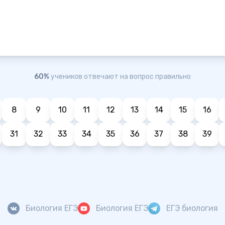
60%
учеников отвечают на вопрос правильно
8
9
10
11
12
13
14
15
16
31
32
33
34
35
36
37
38
39
Биология ЕГЭ
Биология ЕГЭ
ЕГЭ биология