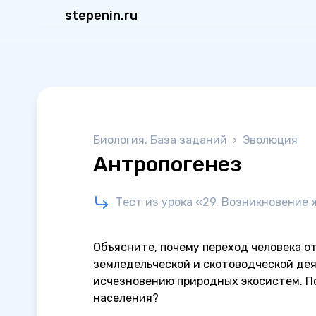
stepenin.ru
Биология. База заданий
›
Эволюция
Антропогенез
Тест из урока «29. Возникновение
Объясните, почему переход человека от
земледельческой и скотоводческой де
исчезновению природных экосистем. П
населения?