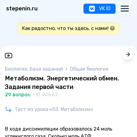
stepenin.ru
VK ID
Как радостно, что ты здесь, с нами! 😃
Биология. База заданий
›
Общая биология
Метаболизм. Энергетический обмен.
Задания первой части
29 вопрос
· ID 90662
Тест из урока «03. Метаболизм»
В ходе диссимиляции образовалось 24 моль
углекислого газа. Сколько моль АТФ