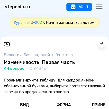
stepenin.ru
VK ID
Курс к ЕГЭ-2027
. Начни заниматься летом.
Биология. База заданий
›
Генетика
Изменчивость. Первая часть
44 вопрос
· ID 94346
Проанализируйте таблицу. Для каждой ячейки,
обозначенной буквами, выберите соответствующий
термин из предложенного списка.
ВИД
ФОРМА
ПРИМЕР