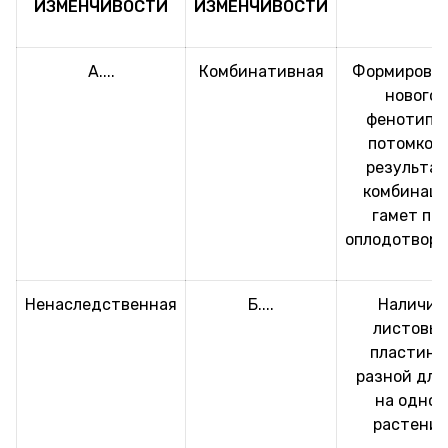
ИЗМЕНЧИВОСТИ
ИЗМЕНЧИВОСТИ
А....
Комбинативная
Формирова
нового
фенотипа 
потомков 
результат
комбинац
гамет пр
оплодотвор
Ненаследственная
Б....
Наличие
листовы
пластино
разной дли
на одном
растени