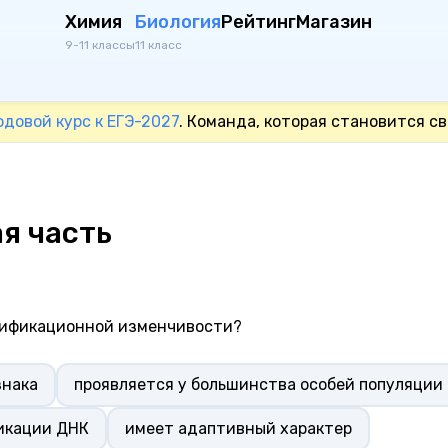
Химия
Биология
Рейтинг
Магазин
9-11 классы
11 класс
одовой курс к ЕГЭ-2027
. Команда, которая становится св
я часть
дификационной изменчивости?
знака
проявляется у большинства особей популяции
ликации ДНК
имеет адаптивный характер