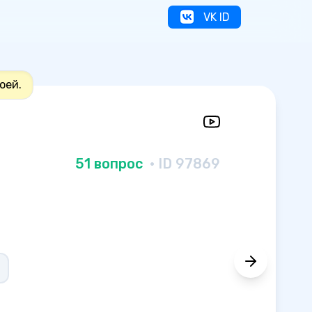
VK ID
оей.
51 вопрос
· ID 97869