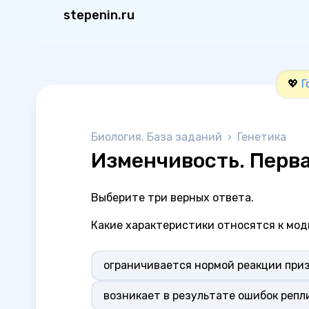
stepenin.ru
💖
Г
Биология. База заданий
›
Генетика
Изменчивость. Перва
Выберите три верных ответа.
Какие характеристики относятся к мо
ограничивается нормой реакции при
возникает в результате ошибок реп