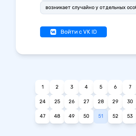
возникает случайно у отдельных осо
Войти с VK ID
1
2
3
4
5
6
7
24
25
26
27
28
29
30
47
48
49
50
51
52
53