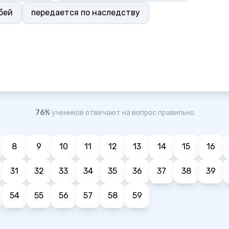
бей
передается по наследству
76%
учеников отвечают на вопрос правильно
8
9
10
11
12
13
14
15
16
31
32
33
34
35
36
37
38
39
54
55
56
57
58
59