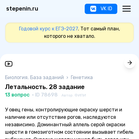
stepenin.ru
VK ID
Годовой курс к ЕГЭ-2027
. Тот самый план,
которого не хватало.
Биология. База заданий
›
Генетика
Летальность. 28 задание
13 вопрос
· ID 78698
Автор: ФИПИ
У овец гены, контролирующие окраску шерсти и
наличие или отсутствие рогов, наследуются
независимо. Доминантный аллель серой окраски
шерсти в гомозиготном состоянии вызывает гибель