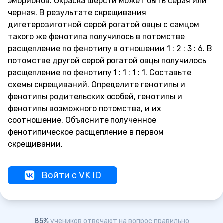
эмбрионов. Окраска шерсти может быть серая или
черная. В результате скрещивания
дигетерозиготной серой рогатой овцы с самцом
такого же фенотипа получилось в потомстве
расщепление по фенотипу в отношении 1 : 2 : 3 : 6. В
потомстве другой серой рогатой овцы получилось
расщепление по фенотипу 1 : 1 : 1 : 1. Составьте
схемы скрещиваний. Определите генотипы и
фенотипы родительских особей, генотипы и
фенотипы возможного потомства, и их
соотношение. Объясните полученное
фенотипическое расщепление в первом
скрещивании.
Войти с VK ID
85%
учеников отвечают на вопрос правильно