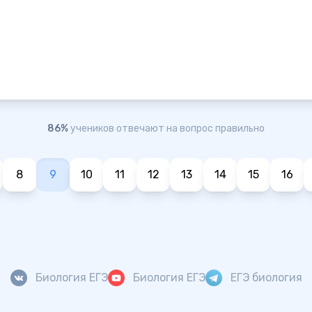
86%
учеников отвечают на вопрос правильно
8
9
10
11
12
13
14
15
16
Биология ЕГЭ
Биология ЕГЭ
ЕГЭ биология