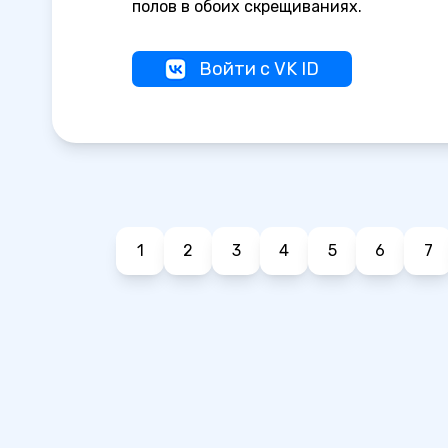
полов в обоих скрещиваниях.
Войти с VK ID
1
2
3
4
5
6
7