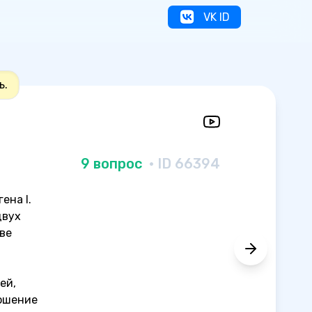
VK ID
ь.
9 вопрос
· ID 66394
ена I.
двух
ве
ей,
ношение