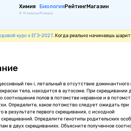
Химия
Биология
Рейтинг
Магазин
9-11 классы
11 класс
одовой курс к ЕГЭ-2027
. Когда реально начинаешь шарит
ание
ессивный ген i, летальный в отсутствие доминантного г
окраски тела, находится в аутосоме. При скрещивании 
то соотношение полов в потомстве неравное и в потомст
ухи. Определите, какое потомство следует ожидать при
о в результате первого скрещивания, с исходной
 скрещиваний. Определите генотипы родительских особ
ипам в двух скрещиваниях. Объясните полученное соот