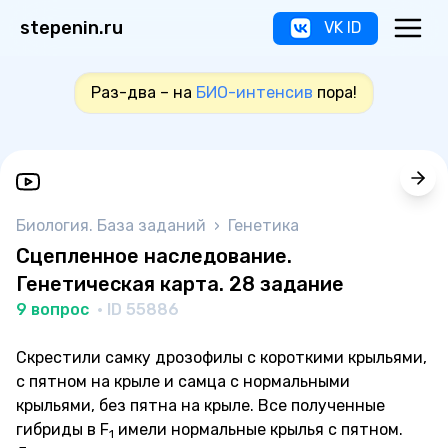
stepenin.ru
VK ID
Раз-два – на
БИО-интенсив
пора!
Биология. База заданий
›
Генетика
Сцепленное наследование.
Генетическая карта. 28 задание
9 вопрос
· ID 55886
Скрестили самку дрозофилы с короткими крыльями,
с пятном на крыле и самца с нормальными
крыльями, без пятна на крыле. Все полученные
гибриды в F
имели нормальные крылья с пятном.
1