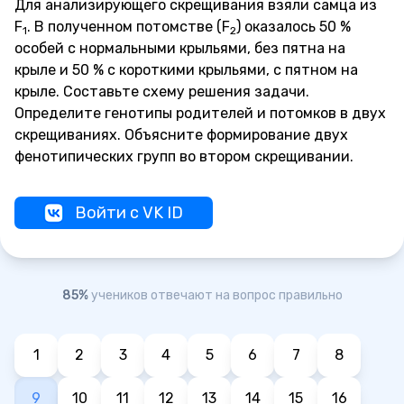
Для анализирующего скрещивания взяли самца из
F
. В полученном потомстве (F
) оказалось 50 %
1
2
особей с нормальными крыльями, без пятна на
крыле и 50 % с короткими крыльями, с пятном на
крыле. Составьте схему решения задачи.
Определите генотипы родителей и потомков в двух
скрещиваниях. Объясните формирование двух
фенотипических групп во втором скрещивании.
Войти с VK ID
85%
учеников отвечают на вопрос правильно
1
2
3
4
5
6
7
8
9
10
11
12
13
14
15
16