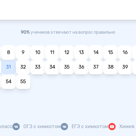
90%
учеников отвечают на вопрос правильно
8
9
10
11
12
13
14
15
16
31
32
33
34
35
36
37
38
39
54
55
класс
ОГЭ с химкотом
ЕГЭ с химкотом
Химия 