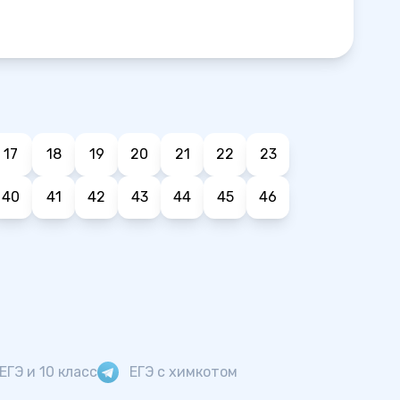
17
18
19
20
21
22
23
40
41
42
43
44
45
46
ЕГЭ и 10 класс
ЕГЭ с химкотом