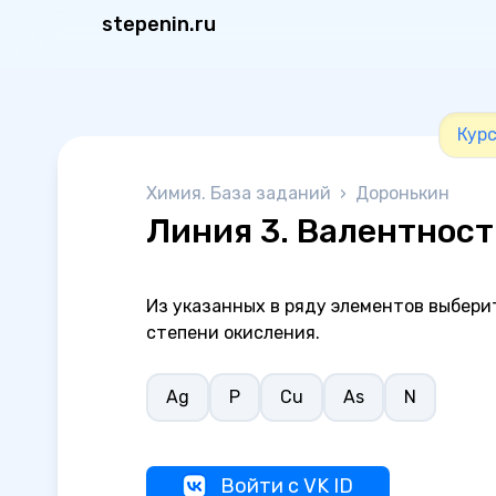
stepenin.ru
Курс
Химия. База заданий
›
Доронькин
Линия 3. Валентност
Из указанных в ряду элементов выбери
степени окисления.
Ag
P
Cu
As
N
Войти с VK ID