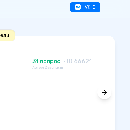
VK ID
ади.
31 вопрос
· ID 66621
Автор: Доронькин