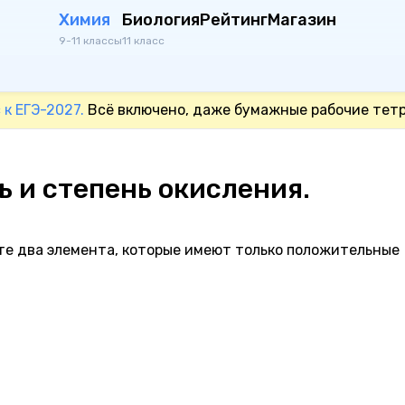
Химия
Биология
Рейтинг
Магазин
9-11 классы
11 класс
 к ЕГЭ-2027.
Всё включено, даже бумажные рабочие тетр
ь и степень окисления.
те два элемента, которые имеют только положительные