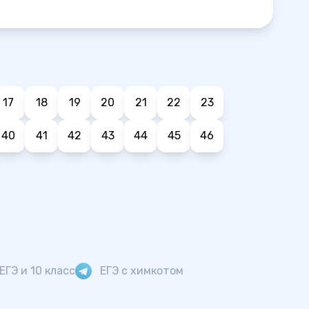
17
18
19
20
21
22
23
40
41
42
43
44
45
46
ЕГЭ и 10 класс
ЕГЭ с химкотом