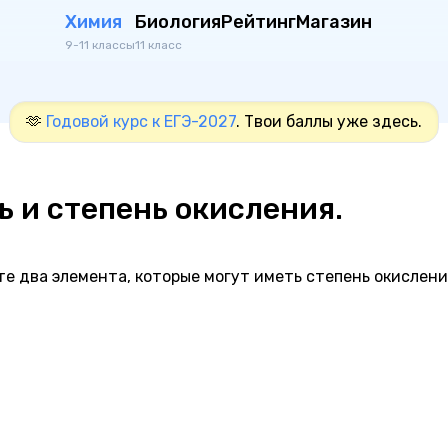
Химия
Биология
Рейтинг
Магазин
9-11 классы
11 класс
🫶
Годовой курс к ЕГЭ-2027
. Твои баллы уже здесь.
ь и степень окисления.
е два элемента, которые могут иметь степень окислени