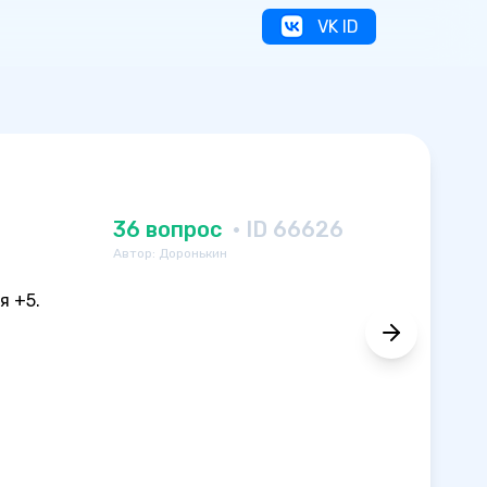
VK ID
36 вопрос
· ID 66626
Автор: Доронькин
я +5.