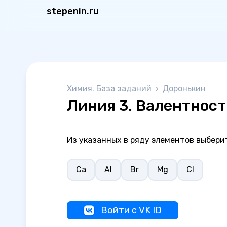
stepenin.ru
Химия. База заданий
›
Доронькин
Линия 3. Валентност
Из указанных в ряду элементов выберит
Ca
Al
Br
Mg
Cl
Войти с VK ID