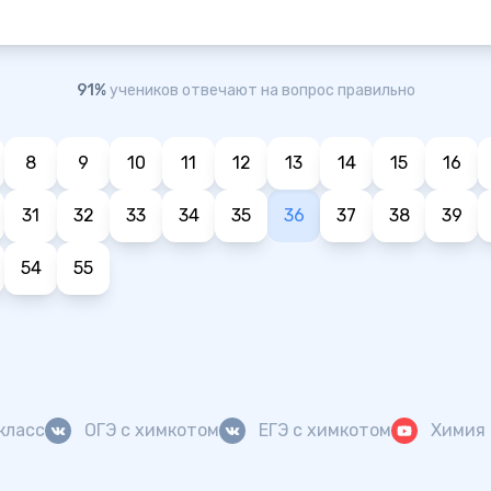
91%
учеников отвечают на вопрос правильно
8
9
10
11
12
13
14
15
16
31
32
33
34
35
36
37
38
39
54
55
класс
ОГЭ с химкотом
ЕГЭ с химкотом
Химия 