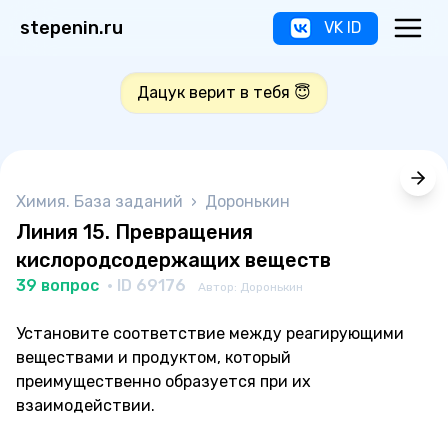
stepenin.ru
VK ID
Дацук верит в тебя 😇
Химия. База заданий
›
Доронькин
Линия 15. Превращения
кислородсодержащих веществ
39 вопрос
· ID 69176
Автор: Доронькин
Установите соответствие между реагирующими
веществами и продуктом, который
преимущественно образуется при их
взаимодействии.