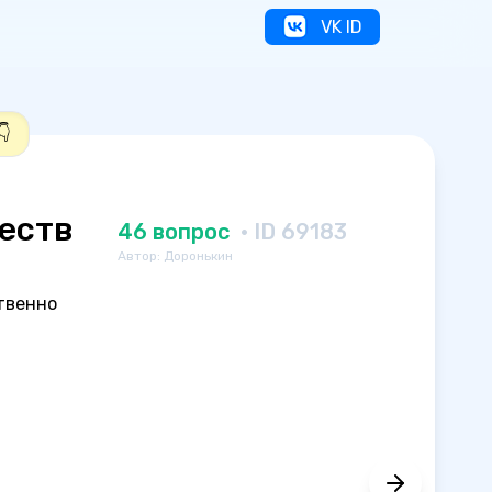
VK ID
👇
еств
46 вопрос
· ID 69183
Автор: Доронькин
твенно