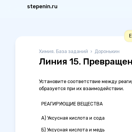
stepenin.ru
Е
Химия. База заданий
›
Доронькин
Линия 15. Превраще
Установите соответствие между реаг
образуется при их взаимодействии.
РЕАГИРУЮЩИЕ ВЕЩЕСТВА
А) Уксусная кислота и сода
Б) Уксусная кислота и медь