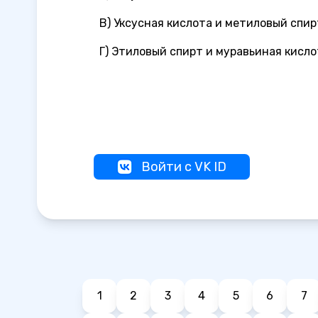
В) Уксусная кислота и метиловый спир
Г) Этиловый спирт и муравьиная кисло
Войти с VK ID
1
2
3
4
5
6
7