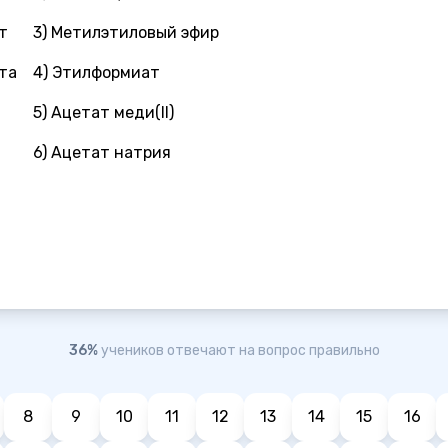
т
3) Метилэтиловый эфир
та
4) Этилформиат
5) Ацетат меди(II)
6) Ацетат натрия
36%
учеников отвечают на вопрос правильно
8
9
10
11
12
13
14
15
16