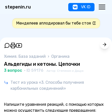
stepenin.ru
VK ID
Менделеев аплодировал бы тебе стоя 👏
Химия. База заданий
›
Органика
Альдегиды и кетоны. Цепочки
3 вопрос
· ID 59176
Автор: Степенин и Дацук
Тест из урока «3. Способы получения
карбонильных соединений»
Напишите уравнения реакций, с помощью которых
можно осуществить следующие превращения: